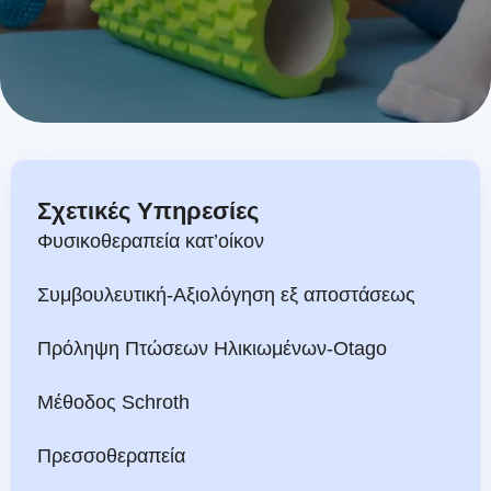
font_download
Mark links
Re
cach
Σχετικές Υπηρεσίες
Φυσικοθεραπεία κατ’οίκον
Συμβουλευτική-Αξιολόγηση εξ αποστάσεως
Πρόληψη Πτώσεων Ηλικιωμένων-Otago
Μέθοδος Schroth
Πρεσσοθεραπεία