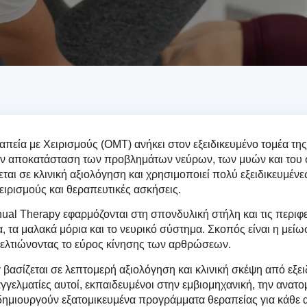
πεία με Χειρισμούς (ΟΜΤ) ανήκει στον εξειδικευμένο τομέα τη
ην αποκατάσταση των προβλημάτων νεύρων, των μυών και του 
ται σε κλινική αξιολόγηση και χρησιμοποιεί πολύ εξειδικευμένε
ιρισμούς και θεραπευτικές ασκήσεις.
nual Therapy εφαρμόζονται στη σπονδυλική στήλη και τις περιφ
, τα μαλακά μόρια και το νευρικό σύστημα. Σκοπός είναι η μείω
ελτιώνοντας το εύρος κίνησης των αρθρώσεων.
βασίζεται σε λεπτομερή αξιολόγηση και κλινική σκέψη από εξε
γγελματίες αυτοί, εκπαιδευμένοι στην εμβιομηχανική, την ανατομ
δημιουργούν εξατομικευμένα προγράμματα θεραπείας για κάθε 