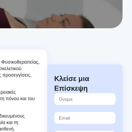
ς Φυσικοθεραπείας,
σκελετικού
ς προσεγγίσεις,
Κλείσε μια
Επίσκεψη
ερειακές
ση πόνου και του
ιδικευμένους
ία και τη
ασθενή.