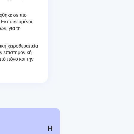
χθηκε σε πιο
. Εκπαιδευμένοι
ών, για τη
ική χειροθεραπεία
ην επιστημονική
από πόνο και την
Η