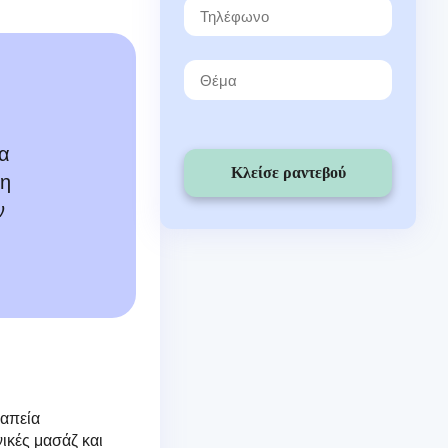
ια
Κλείσε ραντεβού
τη
ν
ραπεία
ικές μασάζ και