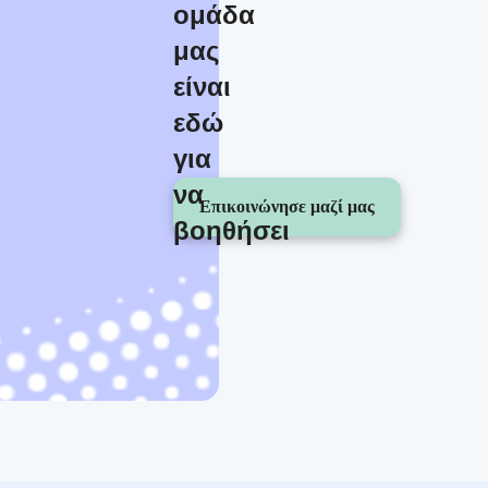
ομάδα
μας
είναι
εδώ
για
να
Επικοινώνησε μαζί μας
βοηθήσει