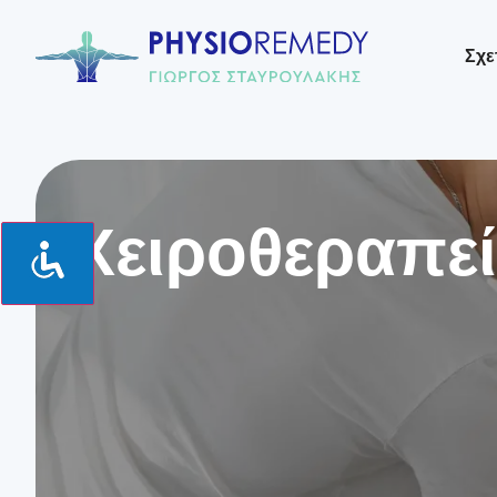
Σχε
Xειροθεραπε