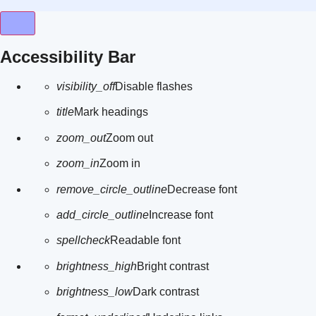
Close the accessibility toolbar
Accessibility Bar
visibility_off
Disable flashes
title
Mark headings
zoom_out
Zoom out
zoom_in
Zoom in
remove_circle_outline
Decrease font
add_circle_outline
Increase font
spellcheck
Readable font
brightness_high
Bright contrast
brightness_low
Dark contrast