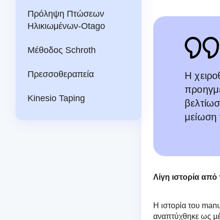
Πρόληψη Πτώσεων
Ηλικιωμένων-Otago
Μέθοδος Schroth
Πρεσσοθεραπεία
Η χειρο
προηγμ
Kinesio Taping
βελτίωσ
μείωση 
Λίγη ιστορία από
Η ιστορία του manu
αναπτύχθηκε ως μέ