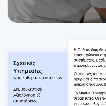
Η Ορθοπεδική Θερα
επικεντρώνεται στ
συστήματος. Βασίζε
Σχετικές
περιλαμβάνοντας χε
Υπηρεσίες
Οι τεχνικές του Ma
Φυσικοθεραπεία κατ’οίκον
αρθρώσεις, τα άκρα
μυϊκού σπασμού, β
Συμβουλευτική-
Το Manual Therapy 
Αξιολόγηση εξ
θεραπευτές. Οι επα
αποστάσεως
νευροφυσιολογία, 