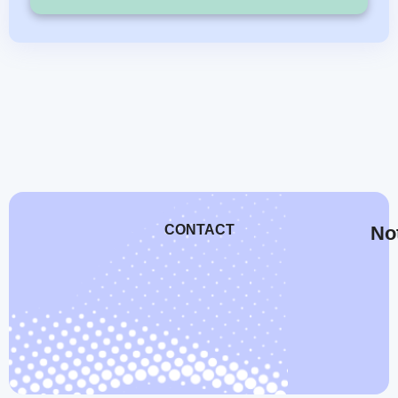
CONTACT
Not