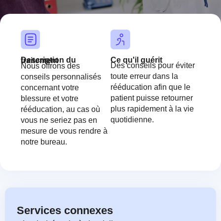
font_download
Mark links
Rese
cached
Ce qu'il guérit
Description du traitement
Des conseils pour éviter
Nous offrons des
toute erreur dans la
conseils personnalisés
rééducation afin que le
concernant votre
patient puisse retourner
blessure et votre
plus rapidement à la vie
rééducation, au cas où
quotidienne.
vous ne seriez pas en
mesure de vous rendre à
notre bureau.
Services connexes