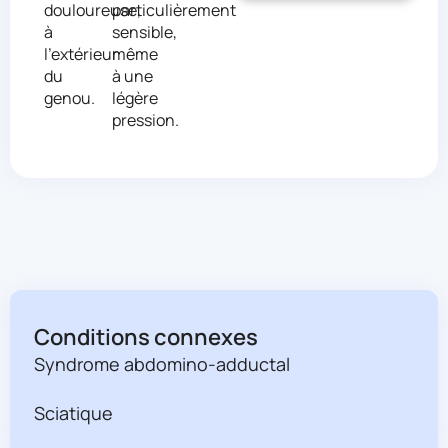
douloureuse,
particulièrement
à
sensible,
l’extérieur
même
du
à une
genou.
légère
pression.
Conditions connexes
Syndrome abdomino-adductal
Sciatique