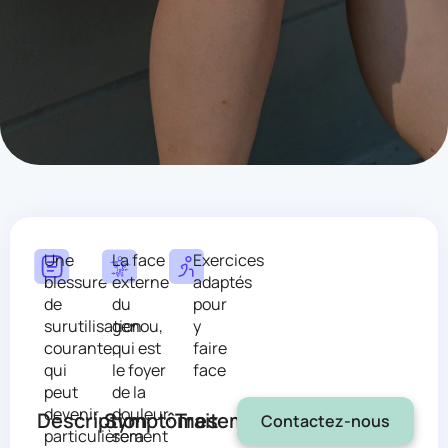
Mark links
font_download
Res
cached
Une
La face
Exercices
blessure
externe
adaptés
de
du
pour
surutilisation
genou,
y
courante,
qui est
faire
qui
le foyer
face
peut
de la
devenir
douleur,
Description
Symptômes
Traitement
Contactez-nous
particulièrement
sera