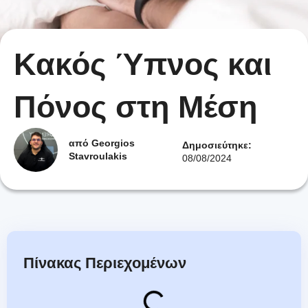
font_download
Mark links
Reset all options
cached
Κακός Ύπνος και
Πόνος στη Μέση
από Georgios
Δημοσιεύτηκε:
Stavroulakis
08/08/2024
Πίνακας Περιεχομένων