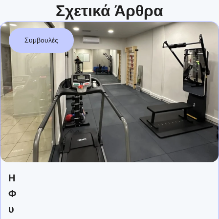
Σχετικά Άρθρα
Συμβουλές
Η
Φ
υ