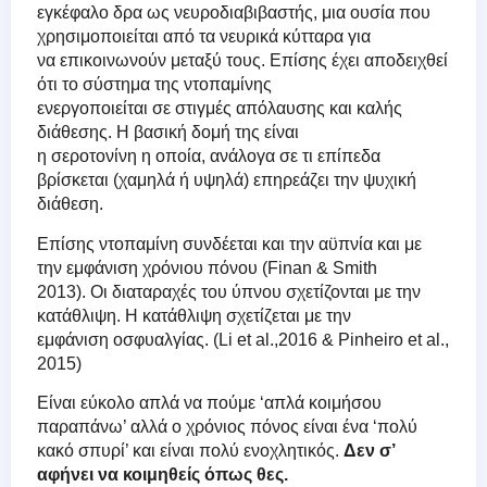
εγκέφαλο δρα ως νευροδιαβιβαστής, μια ουσία που
χρησιμοποιείται από τα νευρικά κύτταρα για
να επικοινωνούν μεταξύ τους. Επίσης έχει αποδειχθεί
ότι το σύστημα της ντοπαμίνης
ενεργοποιείται σε στιγμές απόλαυσης και καλής
διάθεσης. Η βασική δομή της είναι
η σεροτονίνη η οποία, ανάλογα σε τι επίπεδα
βρίσκεται (χαμηλά ή υψηλά) επηρεάζει την ψυχική
διάθεση.
Επίσης ντοπαμίνη συνδέεται και την αϋπνία και με
την εμφάνιση χρόνιου πόνου (Finan & Smith
2013). Οι διαταραχές του ύπνου σχετίζονται με την
κατάθλιψη. Η κατάθλιψη σχετίζεται με την
εμφάνιση οσφυαλγίας. (Li et al.,2016 & Pinheiro et al.,
2015)
Είναι εύκολο απλά να πούμε ‘απλά κοιμήσου
παραπάνω’ αλλά ο χρόνιος πόνος είναι ένα ‘πολύ
κακό σπυρί’ και είναι πολύ ενοχλητικός.
Δεν σ’
αφήνει να κοιμηθείς όπως θες.