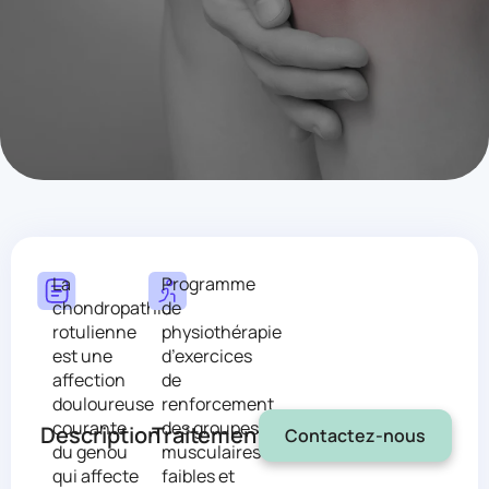
Mark links
font_download
Res
cached
La
Programme
chondropathie
de
rotulienne
physiothérapie
est une
d’exercices
affection
de
douloureuse
renforcement
courante
des groupes
Description
Traitement
Contactez-nous
du genou
musculaires
qui affecte
faibles et